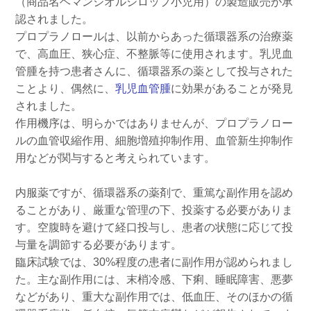
（商品名ヘマンジオルシロップ小児用）の製造販売が承
認されました。
プロプラノロールは、以前からあった循環器系の治療薬
で、高血圧、狭心症、不整脈等に使用されます。乳児血
管腫を持つ患者さんに、循環器系の薬として投与された
ことより、偶然に、
乳児血管腫
に効果があることが発見
されました。
作用機序は、明らかではありませんが、プロプラノロー
ルの血管収縮作用、細胞増殖抑制作用、血管新生抑制作
用などが関与すると考えられています。
内服薬ですが、循環器系の薬剤で、重篤な副作用を認め
ることがあり、厳重な管理の下、投薬する必要がありま
す。空腹時を避けて経口投与し、患者の状態に応じて投
与量を調節する必要があります。
臨床試験では、30%程度の患者に副作用が認められまし
た。主な副作用には、末梢冷感、下痢、睡眠障害、悪夢
などがあり、重大な副作用では、低血圧、そのほかの循