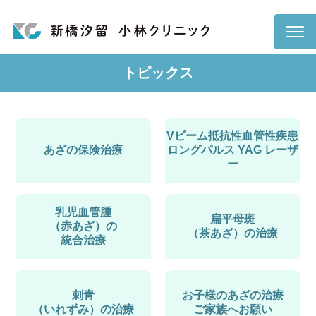
トピックス
Vビーム抵抗性血管性疾患
あざの保険治療
ロングパルス YAG レーザ
ー
乳児血管腫
扁平母斑
（赤あざ）の
（茶あざ）の
治療
統合治療
刺青
お子様のあざの治療
（いれずみ）の
治療
ご家族へお願い